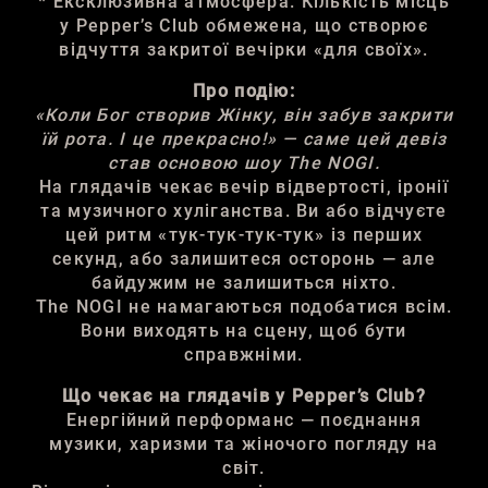
* Ексклюзивна атмосфера. Кількість місць
у Pepper’s Club обмежена, що створює
відчуття закритої вечірки «для своїх».
Про подію:
«Коли Бог створив Жінку, він забув закрити
їй рота. І це прекрасно!» — саме цей девіз
став основою шоу The NOGI.
На глядачів чекає вечір відвертості, іронії
та музичного хуліганства. Ви або відчуєте
цей ритм «тук-тук-тук-тук» із перших
секунд, або залишитеся осторонь — але
байдужим не залишиться ніхто.
The NOGI не намагаються подобатися всім.
Вони виходять на сцену, щоб бути
справжніми.
Що чекає на глядачів у Pepper’s Club?
Енергійний перформанс — поєднання
музики, харизми та жіночого погляду на
світ.