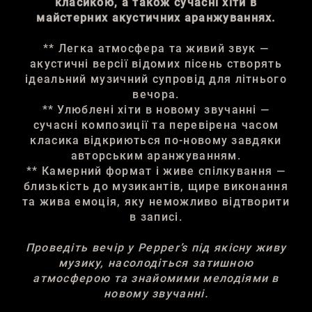
класикою, а також сучасні хіти в
майстерних акустичних аранжуваннях.
** Легка атмосфера та живий звук —
акустичні версії відомих пісень створять
ідеальний музичний супровід для літнього
вечора.
** Улюблені хіти в новому звучанні —
сучасні композиції та перевірена часом
класика відкриються по-новому завдяки
авторським аранжуванням.
** Камерний формат і живе спілкування —
близькість до музикантів, щире виконання
та жива емоція, яку неможливо відтворити
в записі.
Проведіть вечір у Pepper’s під якісну живу
музику, насолодіться затишною
атмосферою та знайомими мелодіями в
новому звучанні.