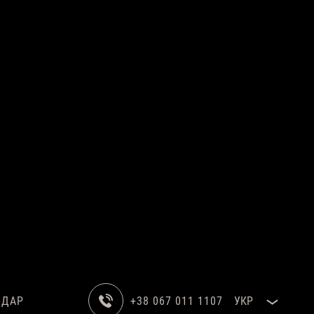
НДАР
+38 067 011 1107
УКР