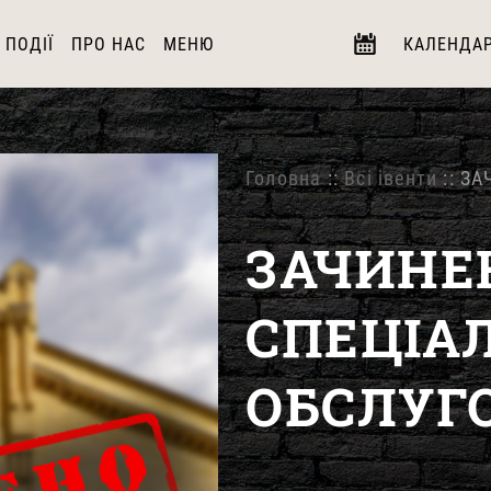
ПОДІЇ
ПРО НАС
МЕНЮ
КАЛЕНДА
Головна
::
Всі івенти
:: З
ЗАЧИНЕ
СПЕЦІА
ОБСЛУГ