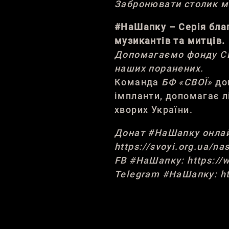
Забронювати столик м
#НаШапку – Серія благ
музикантів та митців.
Допомагаємо фонду СВО
наших поранених.
Команда
БФ «СВОЇ»
до
імпланти, допомагає л
хворих України.
Донат #НаШапку онлайн
https://svoyi.org.ua/na
FB #НаШапку: https:/
Telegram #НаШапку: ht