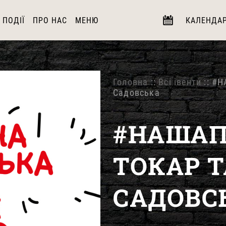
ПОДІЇ
ПРО НАС
МЕНЮ
КАЛЕНДА
Головна
::
Всі івенти
:: #Н
Садовська
#НАШАП
ТОКАР Т
САДОВС