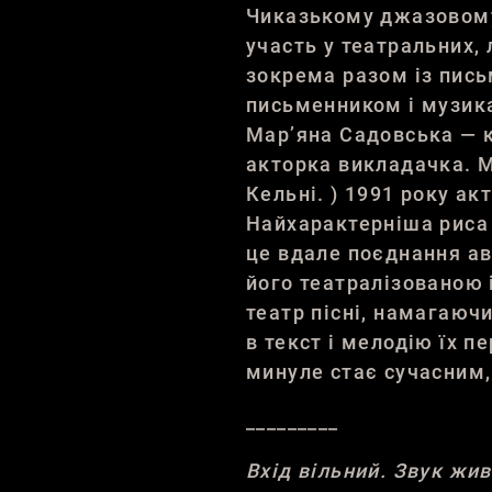
Чиказькому джазовому 
участь у театральних, 
зокрема разом із пис
письменником і музик
Мар’яна Садовська — к
акторка викладачка. М
Кельні. ) 1991 року а
Найхарактерніша риса
це вдале поєднання ав
його театралізованою 
театр пісні, намагаюч
в текст і мелодію їх п
минуле стає сучасним,
_________
Вхід вільний. Звук жив