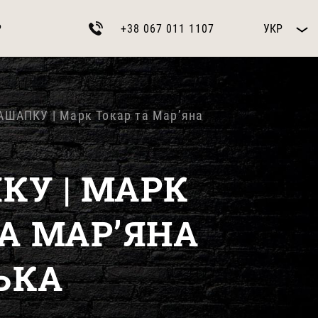
Р
+38 067 011 1107
УКР
АШАПКУ | Марк Токар та Марʼяна
КУ | МАРК
А МАРʼЯНА
ЬКА