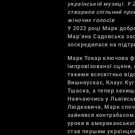
українській музиці. У 
створили спільний проє
жіночих голосів
У 2022 році Марк добр
Марʼяна Садовська засн
зосередилася на підтр
Марк Токар ключова фі
імпровізованої сцени, 
такими всесвітньо ві
Вишняускас
, Клаус
Куг
Тшаска
, а тепер захищ
Навчаючись у Львівсь
Людкевича, Марк споча
зайнявся контрабасом
уроки в американсько
став першим українце