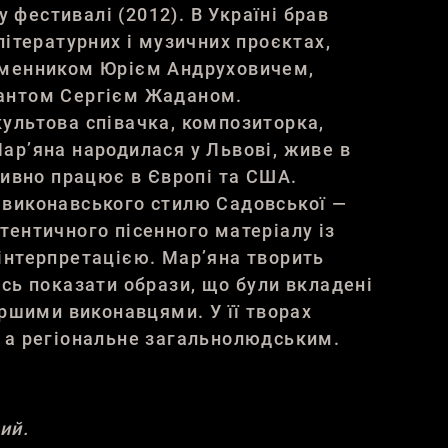
фестивалі (2012). В Україні брав
літературних і музичних проєктах,
ьменником Юрієм Андруховичем,
антом Сергієм Жаданом.
ультова співачка, композиторка,
ар’яна народилася у Львові, живе в
ктивно працює в Європі та США.
 виконавського стилю Садовської —
тентичного пісенного матеріалу із
інтерпретацією. Мар’яна творить
ись показати образи, що були вкладені
ершими виконавцями. У її творах
 а регіональне загальнолюдським.
ий.