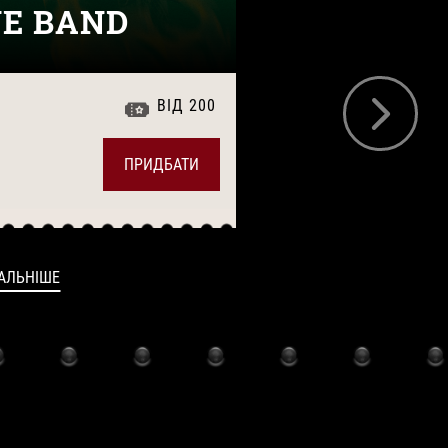
VE BAND
ДУЕТ W
2026-08-08
ВІД 200
ПРИДБАТИ
17:00
АЛЬНІШЕ