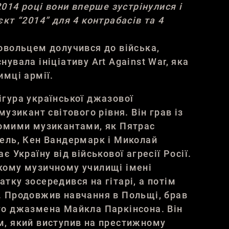
2014 році вони вперше зустрінулися і
кт “2014” для 4 контрабасів та 4
овольцем долучився до війська,
увала ініціативу Art Against War, яка
имці армії.
гура української джазової
музикант світового рівня. Він грав із
домими музикантами, як Пятрас
ель
, Кен
Вандермарк
і Миколай
ає Україну від військової агресії Росії.
кому музичному училищі імені
тку зосередився на гітарі, а потім
. Продовжив навчання в Польщі, брав
го джазмена Майкла Паркінсона. Він
м, який виступив на престижному