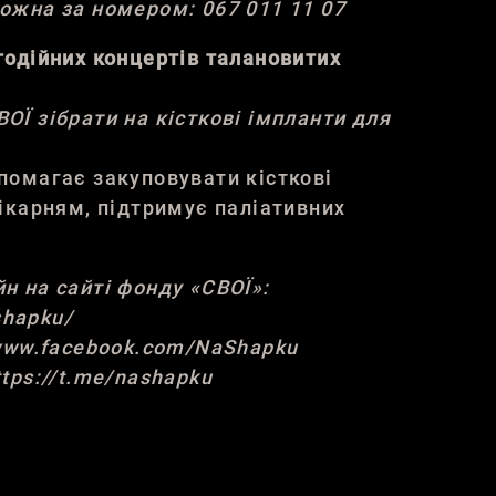
ожна за номером: 067 011 11 07
одійних концертів талановитих
Ї зібрати на кісткові імпланти для
помагає закуповувати кісткові
ікарням, підтримує паліативних
 на сайті фонду «СВОЇ»:
shapku/
/www.facebook.com/NaShapku
tps://t.me/nashapku