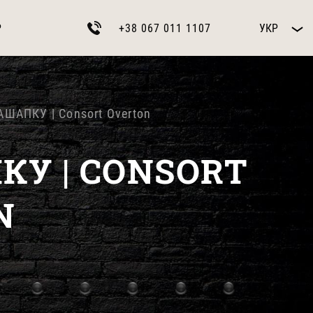
Р
+38 067 011 1107
УКР
АШАПКУ | Consort Overton
КУ | CONSORT
N