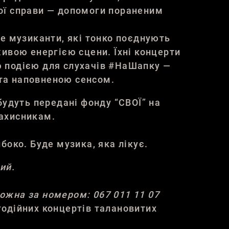
ої справи — допомоги пораненим
це музиканти, які тонко поєднують
живою енергією сцени. Їхні концерти
 подією для слухачів #НаШапку —
а наповненою сенсом.
будуть передані фонду “СВОЇ” на
ахисникам.
боко. Буде музика, яка лікує.
ий.
ожна за номером: 067 011 11 07
одійних концертів талановитих