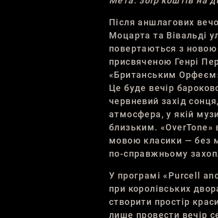
Мета: збір коштів на 
Після аншлагових веч
Моцарта та Вівальді у
повертаються з новою
присвяченою Генрі Пер
«Британським Орфеєм
Це буде вечір бароков
червневий захід сонця,
атмосфера, у якій муз
близьким. «OverTone» 
мовою класики — без м
по-справжньому захоп
У програмі «Purcell an
при королівських двора
створити простір крас
лише провести вечір с