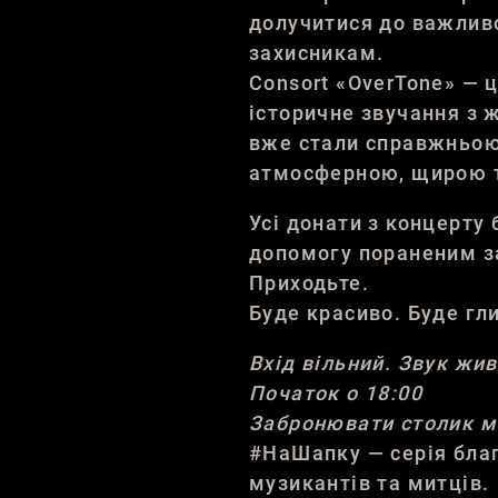
долучитися до важлив
захисникам.
Consort «OverTone» — 
історичне звучання з 
вже стали справжньою
атмосферною, щирою т
Усі донати з концерту 
допомогу пораненим з
Приходьте.
Буде красиво. Буде гли
Вхід вільний. Звук жив
Початок о 18:00
Забронювати столик м
#НаШапку — серія благ
музикантів та митців.