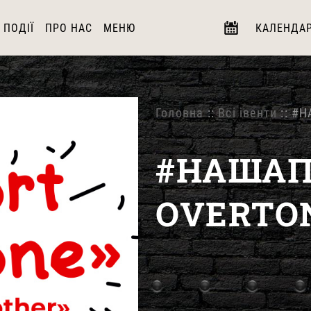
ПОДІЇ
ПРО НАС
МЕНЮ
КАЛЕНДА
Головна
::
Всі івенти
:: #Н
#НАШАП
OVERTO