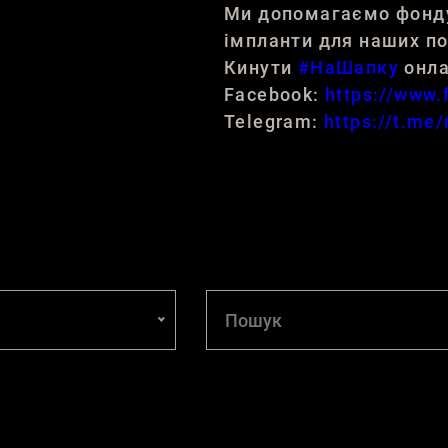
Ми допомагаємо фонду 
імпланти для наших п
Кинути
#НаШапку
онла
Facebook:
https://www
Telegram:
https://t.me