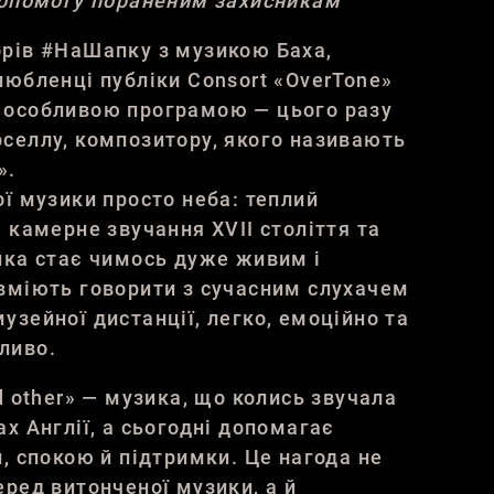
допомогу пораненим захисникам
орів #НаШапку з музикою Баха,
любленці публіки Consort «OverTone»
 особливою програмою — цього разу
селлу, композитору, якого називають
».
ої музики просто неба: теплий
 камерне звучання XVII століття та
ика стає чимось дуже живим і
вміють говорити з сучасним слухачем
узейної дистанції, легко, емоційно та
ливо.
d other» — музика, що колись звучала
х Англії, а сьогодні допомагає
и, спокою й підтримки. Це нагода не
еред витонченої музики, а й