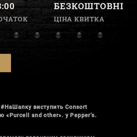
8:00
БЕЗКОШТОВНІ
ОЧАТОК
ЦІНА КВИТКА
і #НаШапку виступить Consort
 «Purcell and other». у Pepper’s.