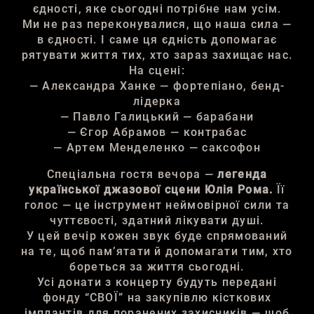
єдності, яке сьогодні потрібне нам усім.
Ми не раз переконувалися, що наша сила —
в єдності. І саме ця єдність допомагає
рятувати життя тих, хто зараз захищає нас.
На сцені:
— Александра Ханке — фортепіано, бенд-
лідерка
— Павло Галицький — барабани
— Єгор Абрамов — контрабас
— Артем Менделенко — саксофон
Спеціальна гостя вечора —
легенда
української джазової сцени Юлія Рома.
Її
голос — це інструмент неймовірної сили та
чуттєвості, здатний лікувати душі.
У цей вечір кожен звук буде спрямований
на те, щоб пам’ятати й допомагати тим, хто
бореться за життя сьогодні.
Усі донати з концерту будуть передані
фонду “СВОЇ” на закупівлю кісткових
імплантів для поранених захисників — щоб