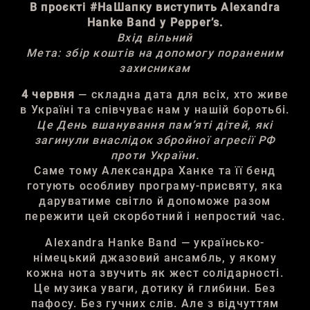
В проєкті #НаШапку виступить Alexandra
Hanke Band у Pepper’s.
Вхід вільний
Мета: збір коштів на допомогу пораненим
захисникам
4 червня
— складна дата для всіх, хто живе
в Україні та співчуває нам у нашій боротьбі.
Це День вшанування пам’яті дітей, які
загинули внаслідок збройної агресії РФ
проти України.
Саме тому Александра Ханке та її бенд
готують особливу програму-присвяту, яка
даруватиме світло й допоможе разом
пережити цей скорботний і непростий час.
Alexandra Hanke Band — українсько-
німецький джазовий ансамбль, у якому
кожна нота звучить як жест солідарності.
Це музика уваги, дотику й глибини. Без
пафосу. Без гучних слів. Але з відчуттям