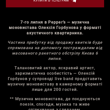
КУПИТИ В ТЕЛЕГРАМ
7-го липня в Pepper’s — музична
моновистава Олексія Горбунова у форматі
акустичного квартирника.
Частина прибутку від продажу квитків буде
спрямована на допомогу постраждалим від
масованого ракетного обстрілу Києва 6
липня.
Талановитий актор, яскравий артист,
харизматична особистість — Олексій
Горбунов у супроводі live band представить
музичну моновиставу в камерному форматі
лише для 200 гостей.
** Музична моновистава, де поєднуються
поезія, спогади, музика та живе
спілкування з глядачем.